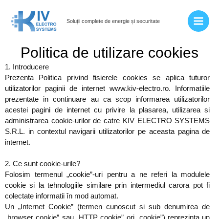
Skip
Main
to
Soluții complete de energie și securitate
Men
content
Politica de utilizare cookies
1. Introducere
Prezenta Politica privind fisierele cookies se aplica tuturor
utilizatorilor paginii de internet www.kiv-electro.ro. Informatiile
prezentate in continuare au ca scop informarea utilizatorilor
acestei pagini de internet cu privire la plasarea, utilizarea si
administrarea cookie-urilor de catre KIV ELECTRO SYSTEMS
S.R.L. in contextul navigarii utilizatorilor pe aceasta pagina de
internet.
2. Ce sunt cookie-urile?
Folosim termenul „cookie”-uri pentru a ne referi la modulele
cookie si la tehnologiile similare prin intermediul carora pot fi
colectate informatii în mod automat.
Un „Internet Cookie” (termen cunoscut si sub denumirea de
„browser cookie” sau „HTTP cookie” ori „cookie”) reprezinta un