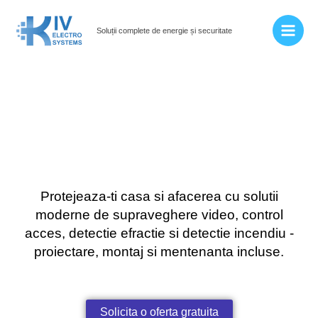
Skip
Main
to
Soluții complete de energie și securitate
Men
content
Protejeaza-ti casa si afacerea cu solutii
moderne de supraveghere video, control
acces, detectie efractie si detectie incendiu -
proiectare, montaj si mentenanta incluse.
Solicita o oferta gratuita